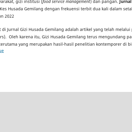
rakat, gizi institusi (
food service management
) dan pangan.
Jurna
Kes Husada Gemilang dengan frekuensi terbit dua kali dalam seta
un 2022
at di Jurnal Gizi Husada Gemilang adalah artikel yang telah melalu
r
s). Oleh karena itu, Gizi Husada Gemilang terus mengundang pa
terutama yang merupakan hasil-hasil penelitian kontemporer di bi
ue