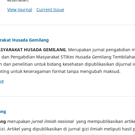
View Journal
Current Issue
arakat Husada Gemilang
ASYARAKAT HUSADA GEMILANG
, Merupakan jurnal pengabdian m
ian dan Pengabdian Masyarakat STIKes Husada Gemilang Tembilah
an dan penelitian untuk bidang kesehatan dipublikasikan dijurnal 
sunting untuk keseragaman format tanpa mengubah maksud.
ue
ang
ang
merupakan
jurnal ilmiah nasional
yang mempublikasikan artikel
gizi. Artikel yang dipublikasikan di jurnal gizi ilmiah meliputi hasil 