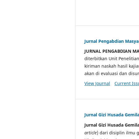
Jurnal Pengabdian Masy
JURNAL PENGABDIAN M
diterbitkan Unit Penelit
kiriman naskah hasil kaji
akan di evaluasi dan di
View Journal
Current Iss
Jurnal Gizi Husada Gemil
Jurnal Gizi Husada Gemil
article
) dari disiplin ilmu 