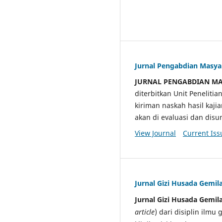
Jurnal Pengabdian Masy
JURNAL PENGABDIAN M
diterbitkan Unit Penelit
kiriman naskah hasil kaji
akan di evaluasi dan di
View Journal
Current Iss
Jurnal Gizi Husada Gemil
Jurnal Gizi Husada Gemil
article
) dari disiplin ilmu 