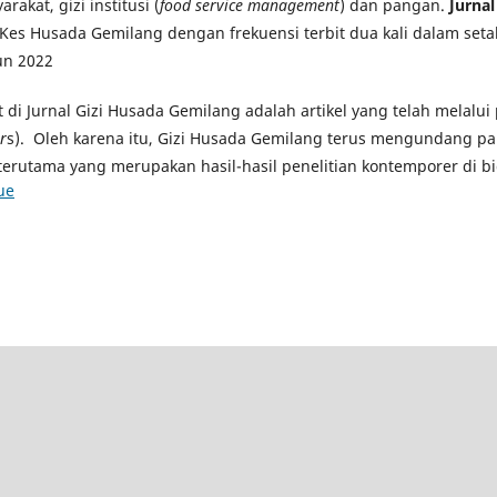
rakat, gizi institusi (
food service management
) dan pangan.
Jurna
Kes Husada Gemilang dengan frekuensi terbit dua kali dalam seta
un 2022
at di Jurnal Gizi Husada Gemilang adalah artikel yang telah melalu
r
s). Oleh karena itu, Gizi Husada Gemilang terus mengundang pa
terutama yang merupakan hasil-hasil penelitian kontemporer di bi
ue