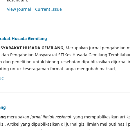
View Journal
Current Issue
arakat Husada Gemilang
ASYARAKAT HUSADA GEMILANG
, Merupakan jurnal pengabdian m
ian dan Pengabdian Masyarakat STIKes Husada Gemilang Tembilah
an dan penelitian untuk bidang kesehatan dipublikasikan dijurnal 
sunting untuk keseragaman format tanpa mengubah maksud.
ue
ang
ang
merupakan
jurnal ilmiah nasional
yang mempublikasikan artikel
gizi. Artikel yang dipublikasikan di jurnal gizi ilmiah meliputi hasil 