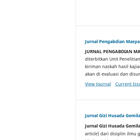
Jurnal Pengabdian Masy
JURNAL PENGABDIAN M
diterbitkan Unit Penelit
kiriman naskah hasil kaji
akan di evaluasi dan di
View Journal
Current Iss
Jurnal Gizi Husada Gemil
Jurnal Gizi Husada Gemil
article
) dari disiplin ilmu 