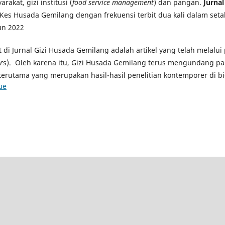
rakat, gizi institusi (
food service management
) dan pangan.
Jurna
Kes Husada Gemilang dengan frekuensi terbit dua kali dalam seta
un 2022
at di Jurnal Gizi Husada Gemilang adalah artikel yang telah melalu
r
s). Oleh karena itu, Gizi Husada Gemilang terus mengundang pa
terutama yang merupakan hasil-hasil penelitian kontemporer di bi
ue