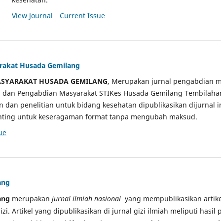
View Journal
Current Issue
arakat Husada Gemilang
ASYARAKAT HUSADA GEMILANG
, Merupakan jurnal pengabdian m
ian dan Pengabdian Masyarakat STIKes Husada Gemilang Tembilah
an dan penelitian untuk bidang kesehatan dipublikasikan dijurnal 
sunting untuk keseragaman format tanpa mengubah maksud.
ue
ang
ang
merupakan
jurnal ilmiah nasional
yang mempublikasikan artikel
gizi. Artikel yang dipublikasikan di jurnal gizi ilmiah meliputi hasil 