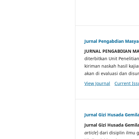
Jurnal Pengabdian Masy
JURNAL PENGABDIAN M
diterbitkan Unit Penelit
kiriman naskah hasil kaji
akan di evaluasi dan di
View Journal
Current Iss
Jurnal Gizi Husada Gemil
Jurnal Gizi Husada Gemil
article
) dari disiplin ilmu 