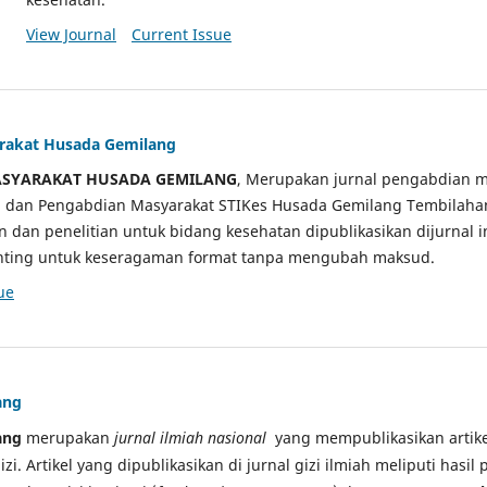
View Journal
Current Issue
arakat Husada Gemilang
ASYARAKAT HUSADA GEMILANG
, Merupakan jurnal pengabdian m
ian dan Pengabdian Masyarakat STIKes Husada Gemilang Tembilah
an dan penelitian untuk bidang kesehatan dipublikasikan dijurnal 
sunting untuk keseragaman format tanpa mengubah maksud.
ue
ang
ang
merupakan
jurnal ilmiah nasional
yang mempublikasikan artikel
gizi. Artikel yang dipublikasikan di jurnal gizi ilmiah meliputi hasil 