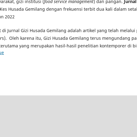
rakat, gizi institusi (
food service management
) dan pangan.
Jurna
Kes Husada Gemilang dengan frekuensi terbit dua kali dalam seta
un 2022
at di Jurnal Gizi Husada Gemilang adalah artikel yang telah melalu
r
s). Oleh karena itu, Gizi Husada Gemilang terus mengundang pa
terutama yang merupakan hasil-hasil penelitian kontemporer di bi
ue