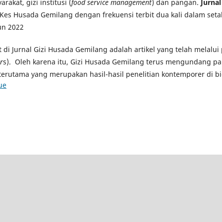
rakat, gizi institusi (
food service management
) dan pangan.
Jurna
Kes Husada Gemilang dengan frekuensi terbit dua kali dalam seta
un 2022
at di Jurnal Gizi Husada Gemilang adalah artikel yang telah melalu
r
s). Oleh karena itu, Gizi Husada Gemilang terus mengundang pa
terutama yang merupakan hasil-hasil penelitian kontemporer di bi
ue