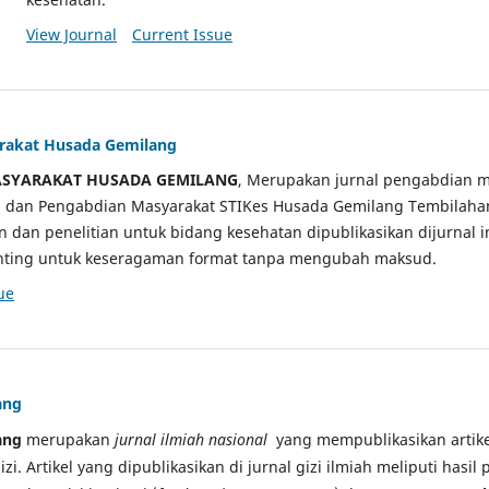
View Journal
Current Issue
arakat Husada Gemilang
ASYARAKAT HUSADA GEMILANG
, Merupakan jurnal pengabdian m
ian dan Pengabdian Masyarakat STIKes Husada Gemilang Tembilah
an dan penelitian untuk bidang kesehatan dipublikasikan dijurnal 
sunting untuk keseragaman format tanpa mengubah maksud.
ue
ang
ang
merupakan
jurnal ilmiah nasional
yang mempublikasikan artikel
gizi. Artikel yang dipublikasikan di jurnal gizi ilmiah meliputi hasil 