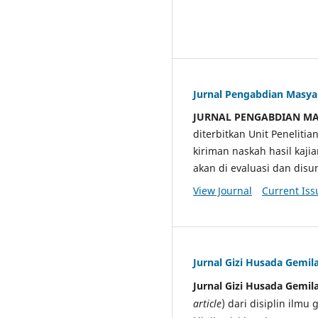
Jurnal Pengabdian Masy
JURNAL PENGABDIAN M
diterbitkan Unit Penelit
kiriman naskah hasil kaji
akan di evaluasi dan di
View Journal
Current Iss
Jurnal Gizi Husada Gemil
Jurnal Gizi Husada Gemil
article
) dari disiplin ilmu 