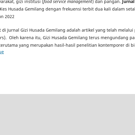
rakat, gizi institusi (
food service management
) dan pangan.
Jurna
Kes Husada Gemilang dengan frekuensi terbit dua kali dalam seta
un 2022
at di Jurnal Gizi Husada Gemilang adalah artikel yang telah melalu
r
s). Oleh karena itu, Gizi Husada Gemilang terus mengundang pa
terutama yang merupakan hasil-hasil penelitian kontemporer di bi
ue