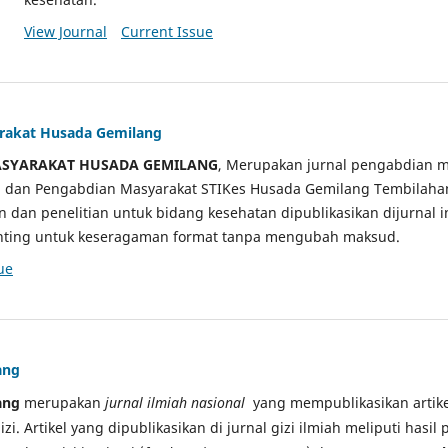
View Journal
Current Issue
arakat Husada Gemilang
ASYARAKAT HUSADA GEMILANG
, Merupakan jurnal pengabdian m
ian dan Pengabdian Masyarakat STIKes Husada Gemilang Tembilah
an dan penelitian untuk bidang kesehatan dipublikasikan dijurnal 
sunting untuk keseragaman format tanpa mengubah maksud.
ue
ang
ang
merupakan
jurnal ilmiah nasional
yang mempublikasikan artikel
gizi. Artikel yang dipublikasikan di jurnal gizi ilmiah meliputi hasil 