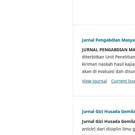
Jurnal Pengabdian Masy
JURNAL PENGABDIAN M
diterbitkan Unit Penelit
kiriman naskah hasil kaji
akan di evaluasi dan di
View Journal
Current Iss
Jurnal Gizi Husada Gemil
Jurnal Gizi Husada Gemil
article
) dari disiplin ilmu 