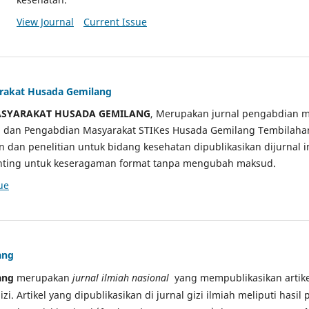
View Journal
Current Issue
arakat Husada Gemilang
ASYARAKAT HUSADA GEMILANG
, Merupakan jurnal pengabdian m
ian dan Pengabdian Masyarakat STIKes Husada Gemilang Tembilah
an dan penelitian untuk bidang kesehatan dipublikasikan dijurnal 
sunting untuk keseragaman format tanpa mengubah maksud.
ue
ang
ang
merupakan
jurnal ilmiah nasional
yang mempublikasikan artikel
gizi. Artikel yang dipublikasikan di jurnal gizi ilmiah meliputi hasil 