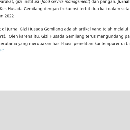
rakat, gizi institusi (
food service management
) dan pangan.
Jurna
Kes Husada Gemilang dengan frekuensi terbit dua kali dalam seta
un 2022
at di Jurnal Gizi Husada Gemilang adalah artikel yang telah melalu
r
s). Oleh karena itu, Gizi Husada Gemilang terus mengundang pa
terutama yang merupakan hasil-hasil penelitian kontemporer di bi
ue