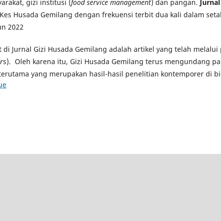
rakat, gizi institusi (
food service management
) dan pangan.
Jurna
Kes Husada Gemilang dengan frekuensi terbit dua kali dalam seta
un 2022
at di Jurnal Gizi Husada Gemilang adalah artikel yang telah melalu
r
s). Oleh karena itu, Gizi Husada Gemilang terus mengundang pa
terutama yang merupakan hasil-hasil penelitian kontemporer di bi
ue