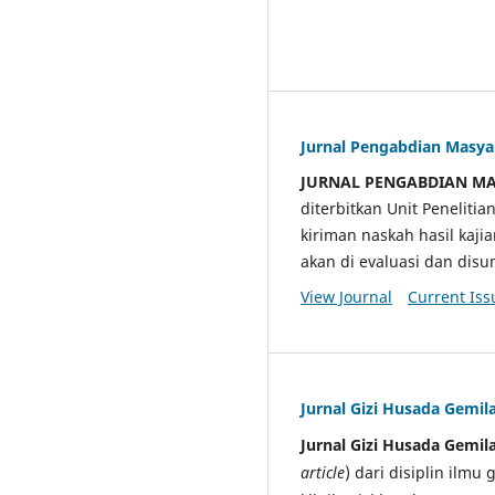
Jurnal Pengabdian Masy
JURNAL PENGABDIAN M
diterbitkan Unit Penelit
kiriman naskah hasil kaji
akan di evaluasi dan di
View Journal
Current Iss
Jurnal Gizi Husada Gemil
Jurnal Gizi Husada Gemil
article
) dari disiplin ilmu 