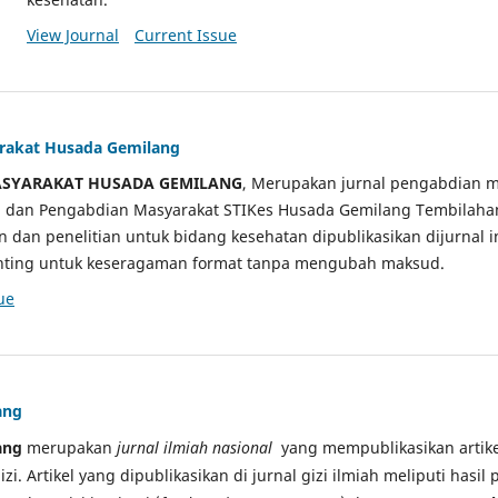
View Journal
Current Issue
arakat Husada Gemilang
ASYARAKAT HUSADA GEMILANG
, Merupakan jurnal pengabdian m
ian dan Pengabdian Masyarakat STIKes Husada Gemilang Tembilah
an dan penelitian untuk bidang kesehatan dipublikasikan dijurnal 
sunting untuk keseragaman format tanpa mengubah maksud.
ue
ang
ang
merupakan
jurnal ilmiah nasional
yang mempublikasikan artikel
gizi. Artikel yang dipublikasikan di jurnal gizi ilmiah meliputi hasil 