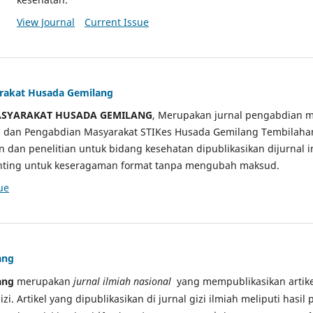
View Journal
Current Issue
arakat Husada Gemilang
ASYARAKAT HUSADA GEMILANG
, Merupakan jurnal pengabdian m
ian dan Pengabdian Masyarakat STIKes Husada Gemilang Tembilah
an dan penelitian untuk bidang kesehatan dipublikasikan dijurnal 
sunting untuk keseragaman format tanpa mengubah maksud.
ue
ang
ang
merupakan
jurnal ilmiah nasional
yang mempublikasikan artikel
gizi. Artikel yang dipublikasikan di jurnal gizi ilmiah meliputi hasil 