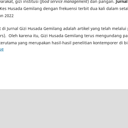
rakat, gizi institusi (
food service management
) dan pangan.
Jurna
Kes Husada Gemilang dengan frekuensi terbit dua kali dalam seta
un 2022
at di Jurnal Gizi Husada Gemilang adalah artikel yang telah melalu
r
s). Oleh karena itu, Gizi Husada Gemilang terus mengundang pa
terutama yang merupakan hasil-hasil penelitian kontemporer di bi
ue