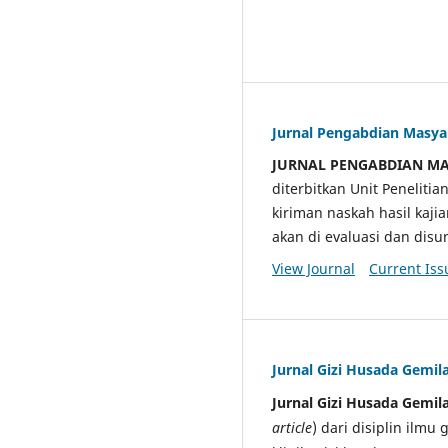
Jurnal Pengabdian Masy
JURNAL PENGABDIAN M
diterbitkan Unit Penelit
kiriman naskah hasil kaji
akan di evaluasi dan di
View Journal
Current Iss
Jurnal Gizi Husada Gemil
Jurnal Gizi Husada Gemil
article
) dari disiplin ilmu 