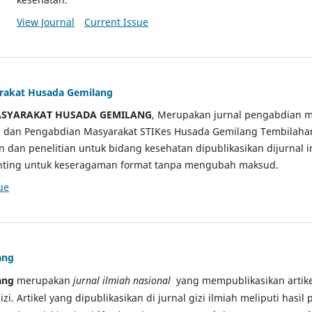
View Journal
Current Issue
arakat Husada Gemilang
ASYARAKAT HUSADA GEMILANG
, Merupakan jurnal pengabdian m
ian dan Pengabdian Masyarakat STIKes Husada Gemilang Tembilah
an dan penelitian untuk bidang kesehatan dipublikasikan dijurnal 
sunting untuk keseragaman format tanpa mengubah maksud.
ue
ang
ang
merupakan
jurnal ilmiah nasional
yang mempublikasikan artikel
gizi. Artikel yang dipublikasikan di jurnal gizi ilmiah meliputi hasil 