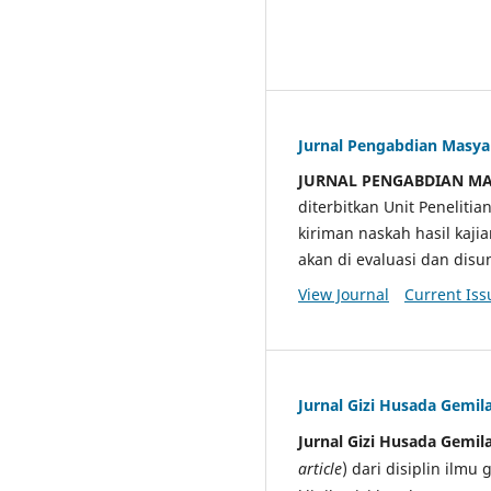
Jurnal Pengabdian Masy
JURNAL PENGABDIAN M
diterbitkan Unit Penelit
kiriman naskah hasil kaji
akan di evaluasi dan di
View Journal
Current Iss
Jurnal Gizi Husada Gemil
Jurnal Gizi Husada Gemil
article
) dari disiplin ilmu 