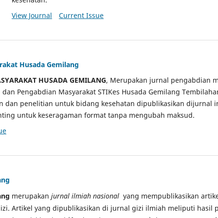
View Journal
Current Issue
arakat Husada Gemilang
ASYARAKAT HUSADA GEMILANG
, Merupakan jurnal pengabdian m
ian dan Pengabdian Masyarakat STIKes Husada Gemilang Tembilah
an dan penelitian untuk bidang kesehatan dipublikasikan dijurnal 
sunting untuk keseragaman format tanpa mengubah maksud.
ue
ang
ang
merupakan
jurnal ilmiah nasional
yang mempublikasikan artikel
gizi. Artikel yang dipublikasikan di jurnal gizi ilmiah meliputi hasil 