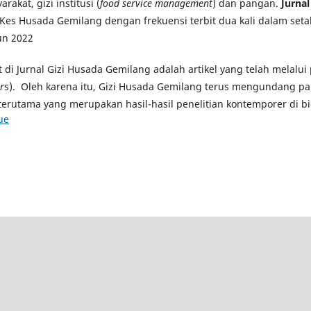
rakat, gizi institusi (
food service management
) dan pangan.
Jurna
Kes Husada Gemilang dengan frekuensi terbit dua kali dalam seta
un 2022
at di Jurnal Gizi Husada Gemilang adalah artikel yang telah melalu
r
s). Oleh karena itu, Gizi Husada Gemilang terus mengundang pa
terutama yang merupakan hasil-hasil penelitian kontemporer di bi
ue