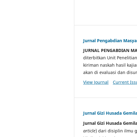
Jurnal Pengabdian Masy
JURNAL PENGABDIAN M
diterbitkan Unit Penelit
kiriman naskah hasil kaji
akan di evaluasi dan di
View Journal
Current Iss
Jurnal Gizi Husada Gemil
Jurnal Gizi Husada Gemil
article
) dari disiplin ilmu 