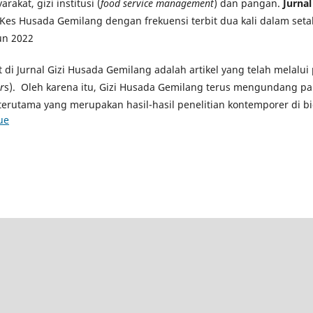
rakat, gizi institusi (
food service management
) dan pangan.
Jurna
Kes Husada Gemilang dengan frekuensi terbit dua kali dalam seta
un 2022
at di Jurnal Gizi Husada Gemilang adalah artikel yang telah melalu
r
s). Oleh karena itu, Gizi Husada Gemilang terus mengundang pa
terutama yang merupakan hasil-hasil penelitian kontemporer di bi
ue