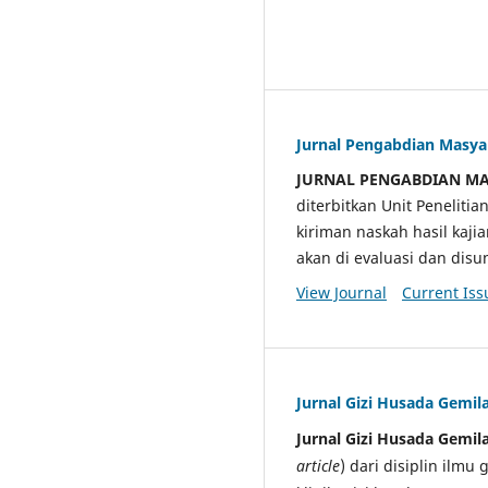
Jurnal Pengabdian Masy
JURNAL PENGABDIAN M
diterbitkan Unit Penelit
kiriman naskah hasil kaji
akan di evaluasi dan di
View Journal
Current Iss
Jurnal Gizi Husada Gemil
Jurnal Gizi Husada Gemil
article
) dari disiplin ilmu 