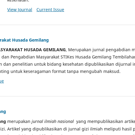
View Journal
Current Issue
arakat Husada Gemilang
ASYARAKAT HUSADA GEMILANG
, Merupakan jurnal pengabdian m
ian dan Pengabdian Masyarakat STIKes Husada Gemilang Tembilah
an dan penelitian untuk bidang kesehatan dipublikasikan dijurnal 
sunting untuk keseragaman format tanpa mengubah maksud.
ue
ang
ang
merupakan
jurnal ilmiah nasional
yang mempublikasikan artikel
gizi. Artikel yang dipublikasikan di jurnal gizi ilmiah meliputi hasil 