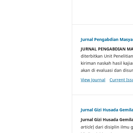
Jurnal Pengabdian Masy
JURNAL PENGABDIAN M
diterbitkan Unit Penelit
kiriman naskah hasil kaji
akan di evaluasi dan di
View Journal
Current Iss
Jurnal Gizi Husada Gemil
Jurnal Gizi Husada Gemil
article
) dari disiplin ilmu 