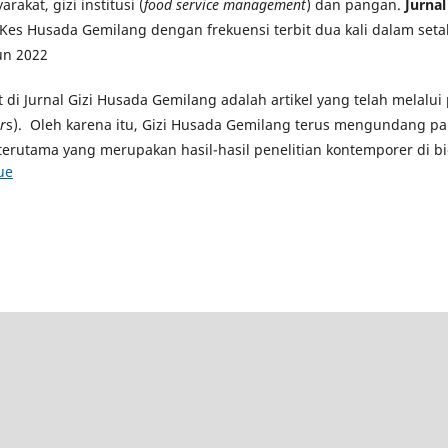
rakat, gizi institusi (
food service management
) dan pangan.
Jurna
Kes Husada Gemilang dengan frekuensi terbit dua kali dalam seta
un 2022
at di Jurnal Gizi Husada Gemilang adalah artikel yang telah melalu
r
s). Oleh karena itu, Gizi Husada Gemilang terus mengundang pa
terutama yang merupakan hasil-hasil penelitian kontemporer di bi
ue