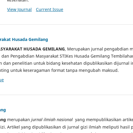
View Journal
Current Issue
arakat Husada Gemilang
ASYARAKAT HUSADA GEMILANG
, Merupakan jurnal pengabdian m
ian dan Pengabdian Masyarakat STIKes Husada Gemilang Tembilah
an dan penelitian untuk bidang kesehatan dipublikasikan dijurnal 
sunting untuk keseragaman format tanpa mengubah maksud.
ue
ang
ang
merupakan
jurnal ilmiah nasional
yang mempublikasikan artikel
gizi. Artikel yang dipublikasikan di jurnal gizi ilmiah meliputi hasil 