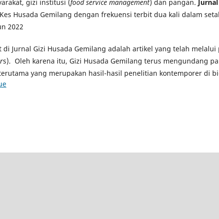
rakat, gizi institusi (
food service management
) dan pangan.
Jurna
Kes Husada Gemilang dengan frekuensi terbit dua kali dalam seta
un 2022
at di Jurnal Gizi Husada Gemilang adalah artikel yang telah melalu
r
s). Oleh karena itu, Gizi Husada Gemilang terus mengundang pa
terutama yang merupakan hasil-hasil penelitian kontemporer di bi
ue