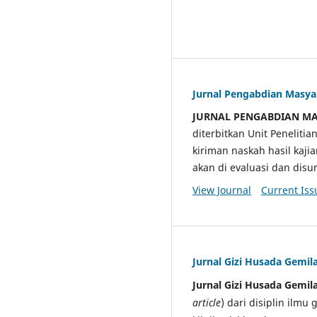
Jurnal Pengabdian Masy
JURNAL PENGABDIAN M
diterbitkan Unit Penelit
kiriman naskah hasil kaji
akan di evaluasi dan di
View Journal
Current Iss
Jurnal Gizi Husada Gemil
Jurnal Gizi Husada Gemil
article
) dari disiplin ilmu 