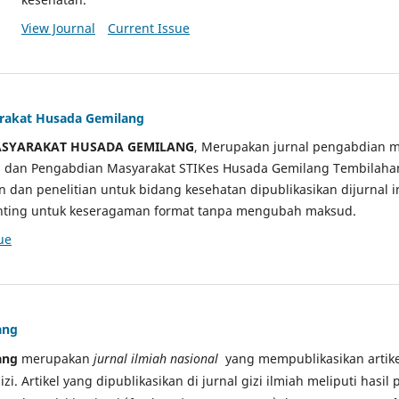
View Journal
Current Issue
arakat Husada Gemilang
ASYARAKAT HUSADA GEMILANG
, Merupakan jurnal pengabdian m
ian dan Pengabdian Masyarakat STIKes Husada Gemilang Tembilah
an dan penelitian untuk bidang kesehatan dipublikasikan dijurnal 
sunting untuk keseragaman format tanpa mengubah maksud.
ue
ang
ang
merupakan
jurnal ilmiah nasional
yang mempublikasikan artikel
gizi. Artikel yang dipublikasikan di jurnal gizi ilmiah meliputi hasil 