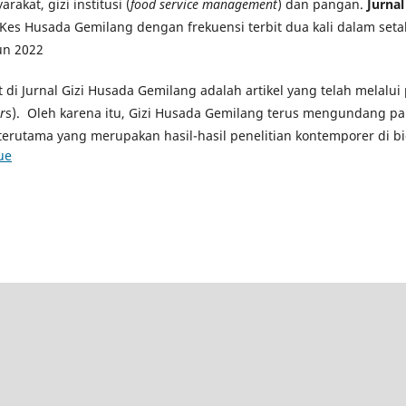
rakat, gizi institusi (
food service management
) dan pangan.
Jurna
Kes Husada Gemilang dengan frekuensi terbit dua kali dalam seta
un 2022
at di Jurnal Gizi Husada Gemilang adalah artikel yang telah melalu
r
s). Oleh karena itu, Gizi Husada Gemilang terus mengundang pa
terutama yang merupakan hasil-hasil penelitian kontemporer di bi
ue