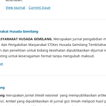
View Journal
Current Issue
arakat Husada Gemilang
ASYARAKAT HUSADA GEMILANG
, Merupakan jurnal pengabdian m
ian dan Pengabdian Masyarakat STIKes Husada Gemilang Tembilah
an dan penelitian untuk bidang kesehatan dipublikasikan dijurnal 
sunting untuk keseragaman format tanpa mengubah maksud.
ue
ang
ang
merupakan
jurnal ilmiah nasional
yang mempublikasikan artikel
gizi. Artikel yang dipublikasikan di jurnal gizi ilmiah meliputi hasil 