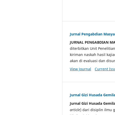
Jurnal Pengabdian Masy
JURNAL PENGABDIAN M
diterbitkan Unit Penelit
kiriman naskah hasil kaji
akan di evaluasi dan di
View Journal
Current Iss
Jurnal Gizi Husada Gemil
Jurnal Gizi Husada Gemil
article
) dari disiplin ilmu 