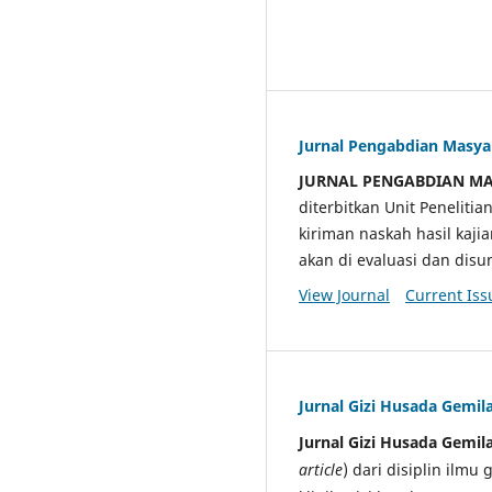
Jurnal Pengabdian Masy
JURNAL PENGABDIAN M
diterbitkan Unit Penelit
kiriman naskah hasil kaji
akan di evaluasi dan di
View Journal
Current Iss
Jurnal Gizi Husada Gemil
Jurnal Gizi Husada Gemil
article
) dari disiplin ilmu 