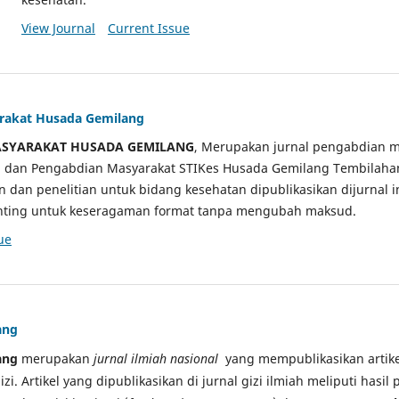
View Journal
Current Issue
arakat Husada Gemilang
ASYARAKAT HUSADA GEMILANG
, Merupakan jurnal pengabdian m
ian dan Pengabdian Masyarakat STIKes Husada Gemilang Tembilah
an dan penelitian untuk bidang kesehatan dipublikasikan dijurnal 
sunting untuk keseragaman format tanpa mengubah maksud.
ue
ang
ang
merupakan
jurnal ilmiah nasional
yang mempublikasikan artikel
gizi. Artikel yang dipublikasikan di jurnal gizi ilmiah meliputi hasil 