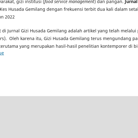
rakat, gizi institusi (
food service management
) dan pangan.
Jurna
Kes Husada Gemilang dengan frekuensi terbit dua kali dalam seta
un 2022
at di Jurnal Gizi Husada Gemilang adalah artikel yang telah melalu
r
s). Oleh karena itu, Gizi Husada Gemilang terus mengundang pa
terutama yang merupakan hasil-hasil penelitian kontemporer di bi
ue