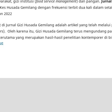
rakat, gizi institusi (
food service management
) dan pangan.
Jurna
Kes Husada Gemilang dengan frekuensi terbit dua kali dalam seta
un 2022
at di Jurnal Gizi Husada Gemilang adalah artikel yang telah melalu
r
s). Oleh karena itu, Gizi Husada Gemilang terus mengundang pa
terutama yang merupakan hasil-hasil penelitian kontemporer di bi
ue