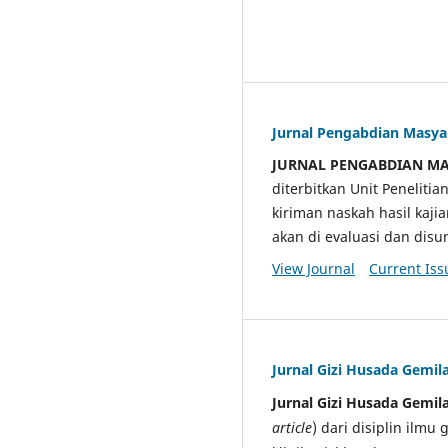
Jurnal Pengabdian Masy
JURNAL PENGABDIAN M
diterbitkan Unit Penelit
kiriman naskah hasil kaji
akan di evaluasi dan di
View Journal
Current Iss
Jurnal Gizi Husada Gemil
Jurnal Gizi Husada Gemil
article
) dari disiplin ilmu 