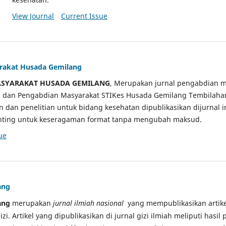
View Journal
Current Issue
arakat Husada Gemilang
ASYARAKAT HUSADA GEMILANG
, Merupakan jurnal pengabdian m
ian dan Pengabdian Masyarakat STIKes Husada Gemilang Tembilah
an dan penelitian untuk bidang kesehatan dipublikasikan dijurnal 
sunting untuk keseragaman format tanpa mengubah maksud.
ue
ang
ang
merupakan
jurnal ilmiah nasional
yang mempublikasikan artikel
gizi. Artikel yang dipublikasikan di jurnal gizi ilmiah meliputi hasil 