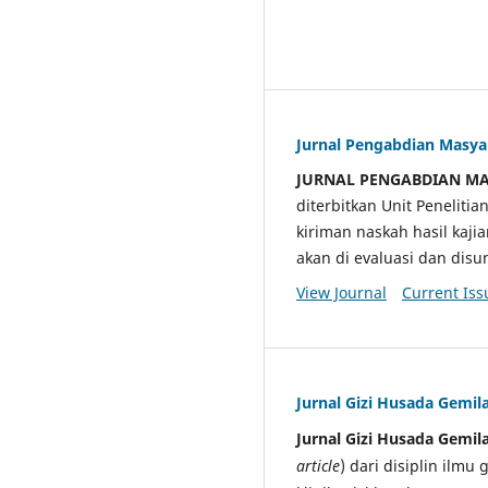
Jurnal Pengabdian Masy
JURNAL PENGABDIAN M
diterbitkan Unit Penelit
kiriman naskah hasil kaji
akan di evaluasi dan di
View Journal
Current Iss
Jurnal Gizi Husada Gemil
Jurnal Gizi Husada Gemil
article
) dari disiplin ilmu 