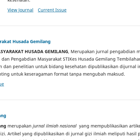
View Journal
Current Issue
arakat Husada Gemilang
ASYARAKAT HUSADA GEMILANG
, Merupakan jurnal pengabdian m
ian dan Pengabdian Masyarakat STIKes Husada Gemilang Tembilah
an dan penelitian untuk bidang kesehatan dipublikasikan dijurnal 
sunting untuk keseragaman format tanpa mengubah maksud.
ue
ang
ang
merupakan
jurnal ilmiah nasional
yang mempublikasikan artikel
gizi. Artikel yang dipublikasikan di jurnal gizi ilmiah meliputi hasil 