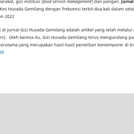
rakat, gizi institusi (
food service management
) dan pangan.
Jurna
Kes Husada Gemilang dengan frekuensi terbit dua kali dalam seta
un 2022
at di Jurnal Gizi Husada Gemilang adalah artikel yang telah melalu
r
s). Oleh karena itu, Gizi Husada Gemilang terus mengundang pa
terutama yang merupakan hasil-hasil penelitian kontemporer di bi
ue