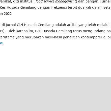
rakat, gizi institusi (
food service management
) dan pangan.
Jurna
Kes Husada Gemilang dengan frekuensi terbit dua kali dalam seta
un 2022
at di Jurnal Gizi Husada Gemilang adalah artikel yang telah melalu
r
s). Oleh karena itu, Gizi Husada Gemilang terus mengundang pa
terutama yang merupakan hasil-hasil penelitian kontemporer di bi
ue