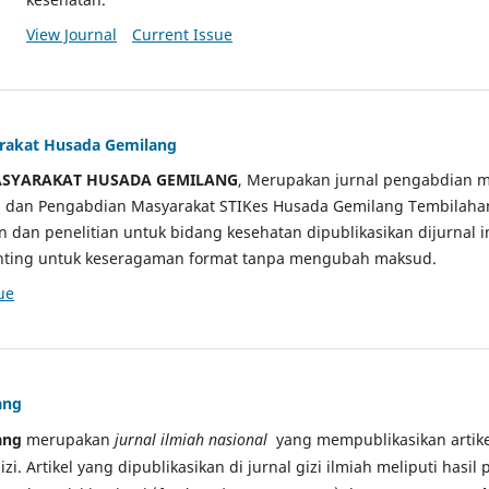
View Journal
Current Issue
arakat Husada Gemilang
ASYARAKAT HUSADA GEMILANG
, Merupakan jurnal pengabdian m
ian dan Pengabdian Masyarakat STIKes Husada Gemilang Tembilah
an dan penelitian untuk bidang kesehatan dipublikasikan dijurnal 
sunting untuk keseragaman format tanpa mengubah maksud.
ue
ang
ang
merupakan
jurnal ilmiah nasional
yang mempublikasikan artikel
gizi. Artikel yang dipublikasikan di jurnal gizi ilmiah meliputi hasil 