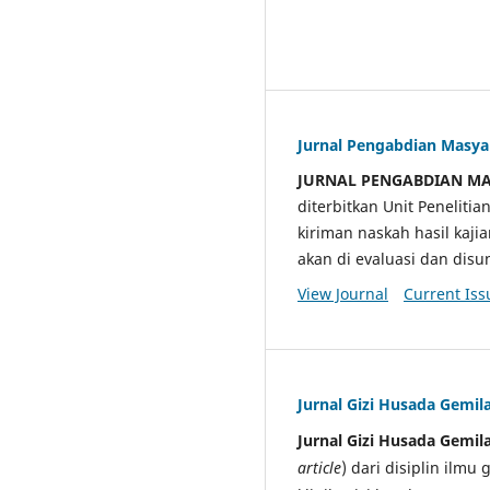
Jurnal Pengabdian Masy
JURNAL PENGABDIAN M
diterbitkan Unit Penelit
kiriman naskah hasil kaji
akan di evaluasi dan di
View Journal
Current Iss
Jurnal Gizi Husada Gemil
Jurnal Gizi Husada Gemil
article
) dari disiplin ilmu 