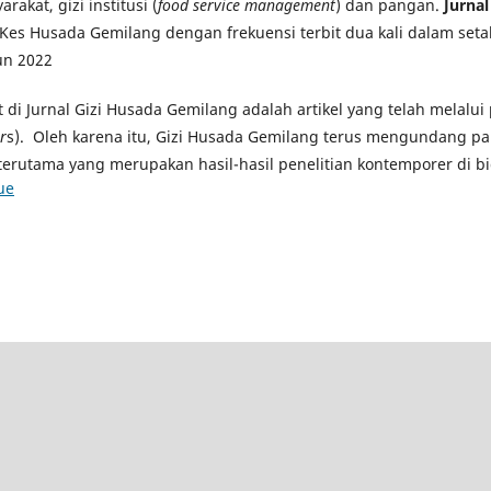
rakat, gizi institusi (
food service management
) dan pangan.
Jurna
Kes Husada Gemilang dengan frekuensi terbit dua kali dalam seta
un 2022
at di Jurnal Gizi Husada Gemilang adalah artikel yang telah melalu
r
s). Oleh karena itu, Gizi Husada Gemilang terus mengundang pa
terutama yang merupakan hasil-hasil penelitian kontemporer di bi
ue