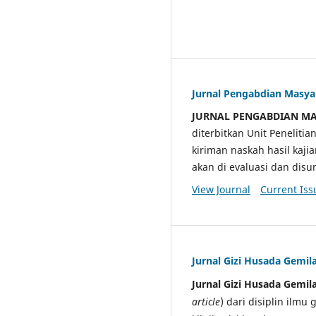
Jurnal Pengabdian Masy
JURNAL PENGABDIAN M
diterbitkan Unit Penelit
kiriman naskah hasil kaji
akan di evaluasi dan di
View Journal
Current Iss
Jurnal Gizi Husada Gemil
Jurnal Gizi Husada Gemil
article
) dari disiplin ilmu 