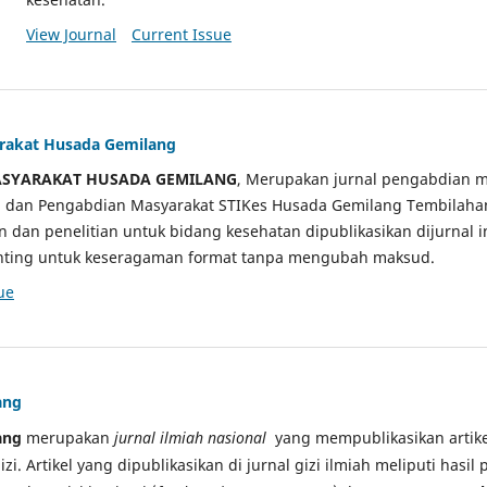
View Journal
Current Issue
arakat Husada Gemilang
ASYARAKAT HUSADA GEMILANG
, Merupakan jurnal pengabdian m
ian dan Pengabdian Masyarakat STIKes Husada Gemilang Tembilah
an dan penelitian untuk bidang kesehatan dipublikasikan dijurnal 
sunting untuk keseragaman format tanpa mengubah maksud.
ue
ang
ang
merupakan
jurnal ilmiah nasional
yang mempublikasikan artikel
gizi. Artikel yang dipublikasikan di jurnal gizi ilmiah meliputi hasil 