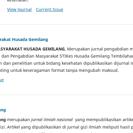
View Journal
Current Issue
arakat Husada Gemilang
ASYARAKAT HUSADA GEMILANG
, Merupakan jurnal pengabdian m
ian dan Pengabdian Masyarakat STIKes Husada Gemilang Tembilah
an dan penelitian untuk bidang kesehatan dipublikasikan dijurnal 
sunting untuk keseragaman format tanpa mengubah maksud.
ue
ang
ang
merupakan
jurnal ilmiah nasional
yang mempublikasikan artikel
gizi. Artikel yang dipublikasikan di jurnal gizi ilmiah meliputi hasil 