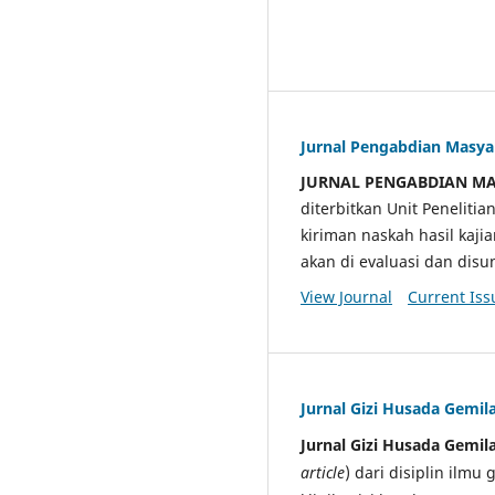
Jurnal Pengabdian Masy
JURNAL PENGABDIAN M
diterbitkan Unit Penelit
kiriman naskah hasil kaji
akan di evaluasi dan di
View Journal
Current Iss
Jurnal Gizi Husada Gemil
Jurnal Gizi Husada Gemil
article
) dari disiplin ilmu 