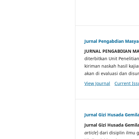
Jurnal Pengabdian Masy
JURNAL PENGABDIAN M
diterbitkan Unit Penelit
kiriman naskah hasil kaji
akan di evaluasi dan di
View Journal
Current Iss
Jurnal Gizi Husada Gemil
Jurnal Gizi Husada Gemil
article
) dari disiplin ilmu 