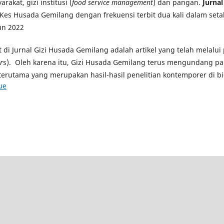
rakat, gizi institusi (
food service management
) dan pangan.
Jurna
Kes Husada Gemilang dengan frekuensi terbit dua kali dalam seta
un 2022
at di Jurnal Gizi Husada Gemilang adalah artikel yang telah melalu
r
s). Oleh karena itu, Gizi Husada Gemilang terus mengundang pa
terutama yang merupakan hasil-hasil penelitian kontemporer di bi
ue