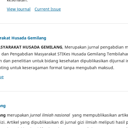
View Journal
Current Issue
arakat Husada Gemilang
ASYARAKAT HUSADA GEMILANG
, Merupakan jurnal pengabdian m
ian dan Pengabdian Masyarakat STIKes Husada Gemilang Tembilah
an dan penelitian untuk bidang kesehatan dipublikasikan dijurnal 
sunting untuk keseragaman format tanpa mengubah maksud.
ue
ang
ang
merupakan
jurnal ilmiah nasional
yang mempublikasikan artikel
gizi. Artikel yang dipublikasikan di jurnal gizi ilmiah meliputi hasil 