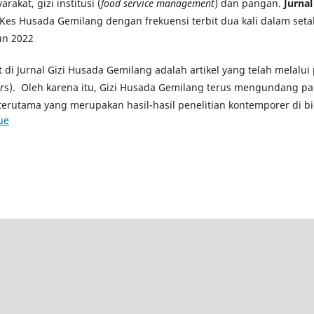
rakat, gizi institusi (
food service management
) dan pangan.
Jurna
Kes Husada Gemilang dengan frekuensi terbit dua kali dalam seta
un 2022
at di Jurnal Gizi Husada Gemilang adalah artikel yang telah melalu
r
s). Oleh karena itu, Gizi Husada Gemilang terus mengundang pa
terutama yang merupakan hasil-hasil penelitian kontemporer di bi
ue