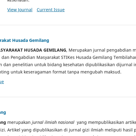
View Journal
Current Issue
arakat Husada Gemilang
ASYARAKAT HUSADA GEMILANG
, Merupakan jurnal pengabdian m
ian dan Pengabdian Masyarakat STIKes Husada Gemilang Tembilah
an dan penelitian untuk bidang kesehatan dipublikasikan dijurnal 
sunting untuk keseragaman format tanpa mengubah maksud.
ue
ang
ang
merupakan
jurnal ilmiah nasional
yang mempublikasikan artikel
gizi. Artikel yang dipublikasikan di jurnal gizi ilmiah meliputi hasil 